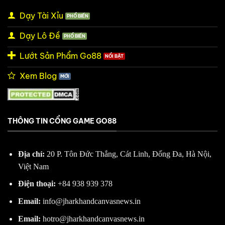
Dạy Tài Xỉu
Dạy Lô Đề
Lướt Sản Phẩm Go88
Xem Blog
THÔNG TIN CỔNG GAME GO88
Địa chỉ:
20 P. Tôn Đức Thắng, Cát Linh, Đống Đa, Hà Nội,
Việt Nam
Điện thoại:
+84 938 939 378
Email:
info@jharkhandcanvasnews.in
Email:
hotro@jharkhandcanvasnews.in