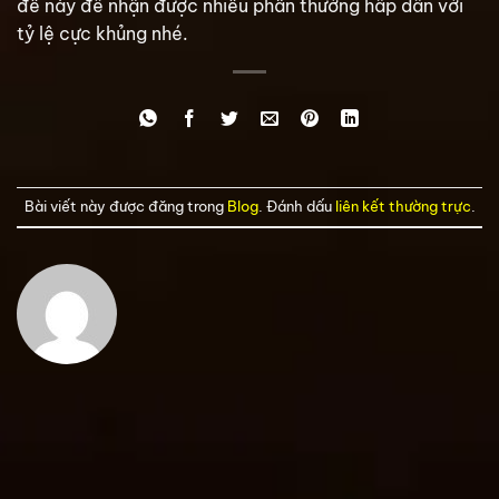
đề này để nhận được nhiều phần thưởng hấp dẫn với
tỷ lệ cực khủng nhé.
Bài viết này được đăng trong
Blog
. Đánh dấu
liên kết thường trực
.