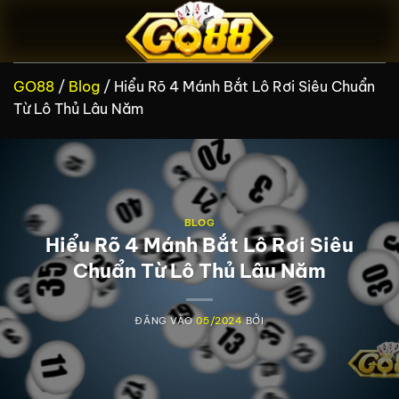
Bỏ
qua
nội
dung
GO88
/
Blog
/
Hiểu Rõ 4 Mánh Bắt Lô Rơi Siêu Chuẩn
Từ Lô Thủ Lâu Năm
BLOG
Hiểu Rõ 4 Mánh Bắt Lô Rơi Siêu
Chuẩn Từ Lô Thủ Lâu Năm
ĐĂNG VÀO
05/2024
BỞI