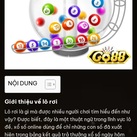
NỘI DUNG
Giới thiệu về lô rơi
Lô rơi là gì mà được nhiều người chơi tìm hiểu đến như
vậy? Được biết, đây là một thuật ngữ trong lĩnh vực lô
đề, xổ số online dùng để chỉ những con số đã xuất
hiện trong bảng kết quả trả thưởng xổ số ngày hôm