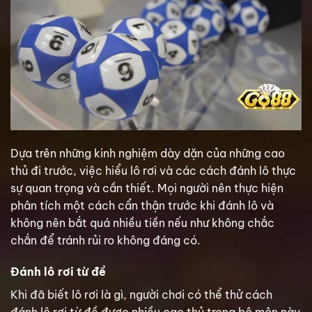
Dựa trên những kinh nghiệm dày dặn của những cao
thủ đi trước, việc hiểu lô rơi và các cách đánh lô thực
sự quan trọng và cần thiết. Mọi người nên thực hiện
phân tích một cách cẩn thận trước khi đánh lô và
không nên bắt quá nhiều tiền nếu như không chắc
chắn để tránh rủi ro không đáng có.
Đánh lô rơi từ đề
Khi đã biết lô rơi là gì, người chơi có thể thử cách